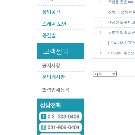
주엽동 문촌
6
진짜 이 업체 너
5
생산성 도구 비교
4
뉴토끼 접속 최신
3
[ 오피가자1.C
2
야스데이 주소모
1