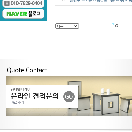
은평구 수색동-대림한숲타운(103동/42
315