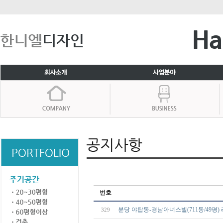
번호
분당 야탑동-경남아너스빌(711동/49평)
329