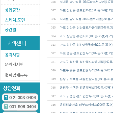
서대문 남가좌동-DMC파크뷰자이(117동/
328
마포 상암동-월드컵파크(508동/32평) 
327
서대문 남가좌동-DMC센트레빌(204동/2
326
마포 성산동-성산월드타운대림(108동/3
325
마포 상암동-휴먼시아(103동/33평)리모
324
마포 성산동-성산e편한세상(201동/33
323
마포 중동-월드컵참누리(102동/33평) 
322
마포구 성산동-성산월드타운대림(102동/
321
마포구 중동-월드컵참누리(107동/32B)
320
은평구 수색동-대림한숲타운(103동/42
319
은평구 수색동-진흥엣세벨(102동/40평)
318
마포구 중동-월드컵참누리(109동/32평)
317
운정해솔마을-삼부르네상스(506동/52
316